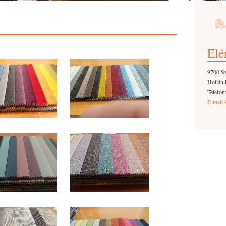
Elé
9700 S
Hollán 
Telefon
E-mail 