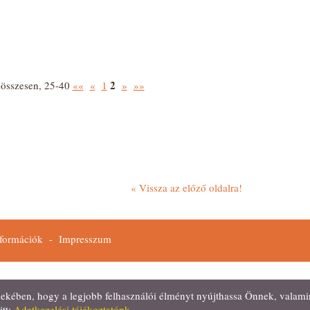
2
0
összesen,
25-40
««
«
1
»
»»
« Vissza az előző oldalra!
nformációk
-
Impresszum
ében, hogy a legjobb felhasználói élményt nyújthassa Önnek, valamint 
itt:
Adatkezelési tájékoztatónk