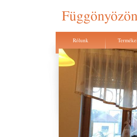
Függönyözön
Rólunk
Terméke