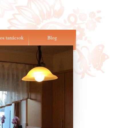
os tanácsok
Blog