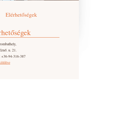
Elérhetőségek
rhetőségek
zombathely,
Ernő. u. 21.
: +36-94-316-387
küldése