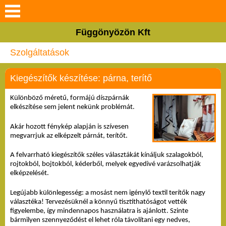
Keresés
Függönyözön Kft
Rólunk
Szolgáltatások
Termékeink
Kiegészítők készítése: párna, terítő
Szolgáltatások
Különböző méretű, formájú díszpárnák 
elkészítése sem jelent nekünk problémát. 
Galéria
Akár hozott fénykép alapján is szívesen 
megvarrjuk az elképzelt párnát, terítőt.
Hasznos tanácsok
A felvarrható kiegészítők széles választákát kínáljuk szalagokból, 
rojtokból, bojtokból, kéderből, melyek egyedivé varázsolhatják 
elképzelését. 
Blog
Legújabb különlegesség: a mosást nem igénylő textil terítők nagy 
Elérhetőségek
választéka! Tervezésüknél a könnyű tisztíthatóságot vették 
figyelembe, így mindennapos használatra is ajánlott. Szinte 
bármilyen szennyeződést el lehet róla távolítani egy nedves, 