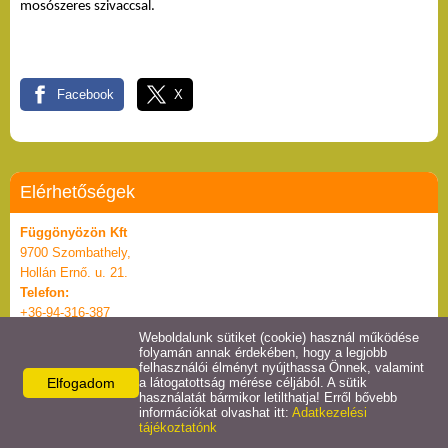
mosószeres szivaccsal.
Facebook
X
Elérhetőségek
Függönyözön Kft
9700 Szombathely,
Hollán Ernő. u. 21.
Telefon:
+36-94-316-387
Mobil:
Weboldalunk sütiket (cookie) használ működése
folyamán annak érdekében, hogy a legjobb
06/30/943 2976
felhasználói élményt nyújthassa Önnek, valamint
E-mail:
Elfogadom
a látogatottság mérése céljából. A sütik
bartuczklara@gmail.com
használatát bármikor letilthatja! Erről bővebb
információkat olvashat itt:
Adatkezelési
tájékoztatónk
© 2026 - Függönyözön Kft