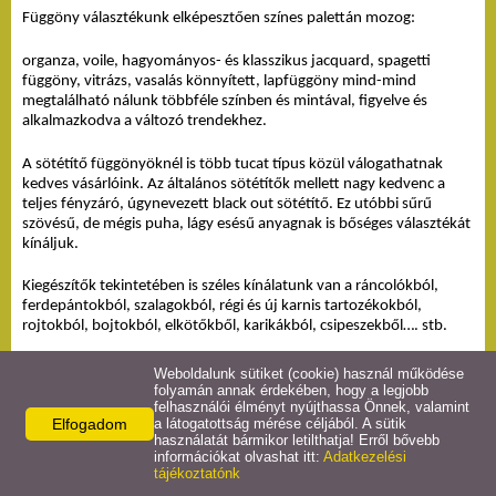
Függöny választékunk elképesztően színes palettán mozog:
organza, voile, hagyományos- és klasszikus jacquard, spagetti 
függöny, vitrázs, vasalás könnyített, lapfüggöny mind-mind 
megtalálható nálunk többféle színben és mintával, figyelve és 
alkalmazkodva a változó trendekhez.
A sötétítő függönyöknél is több tucat típus közül válogathatnak 
kedves vásárlóink. Az általános sötétítők mellett nagy kedvenc a 
teljes fényzáró, úgynevezett black out sötétítő. Ez utóbbi sűrű 
szövésű, de mégis puha, lágy esésű anyagnak is bőséges választékát 
kínáljuk.
Kiegészítők tekintetében is széles kínálatunk van a ráncolókból, 
ferdepántokból, szalagokból, régi és új karnis tartozékokból, 
rojtokból, bojtokból, elkötőkből, karikákból, csipeszekből…. stb.
Fontos kiemelni, hogy nem csak a nálunk vásárolt függönyanyaggal 
Weboldalunk sütiket (cookie) használ működése
dolgozunk! Az Ön által hozott anyagra is ugyanúgy biztosítjuk a 
folyamán annak érdekében, hogy a legjobb
felhasználói élményt nyújthassa Önnek, valamint
rövid határidős méretre és fazonra varrást.
Elfogadom
a látogatottság mérése céljából. A sütik
használatát bármikor letilthatja! Erről bővebb
Mindemellett hasznos tippeket is adunk Önnek a kiválasztott 
információkat olvashat itt:
Adatkezelési
függöny mosását, kezelését illetően. Ellátjuk hasznos tanáccsal a 
tájékoztatónk
felrakást illetően, illetve ha nem boldogul vele, szívesen vállaljuk a 