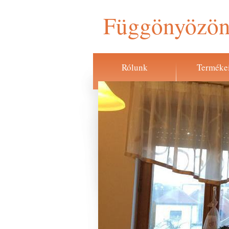
Függönyözön
Rólunk
Terméke