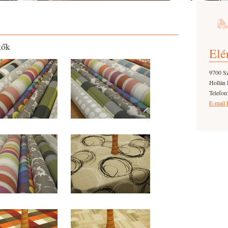
tők
Elé
9700 S
Hollán 
Telefon
E-mail 