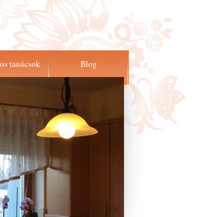
os tanácsok
Blog