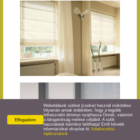
Weboldalunk sütiket (cookie) használ működése
folyamán annak érdekében, hogy a legjobb
felhasználói élményt nyújthassa Önnek, valamint
Elfogadom
a látogatottság mérése céljából. A sütik
használatát bármikor letilthatja! Erről bővebb
információkat olvashat itt:
Adatkezelési
tájékoztatónk