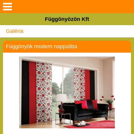
Keresés
Függönyözön Kft
Rólunk
Galéria
Termékeink
Függönyök modern nappaliba
Szolgáltatások
Galéria
Hasznos tanácsok
Blog
Elérhetőségek