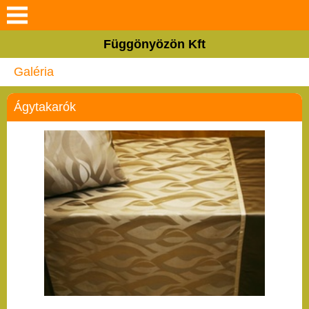
Keresés
Függönyözön Kft
Rólunk
Galéria
Termékeink
Ágytakarók
Szolgáltatások
Galéria
Hasznos tanácsok
Blog
Elérhetőségek