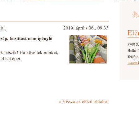
tők
2019. április 06., 09:33
Elé
zép, tisztítást nem igénylő
9700 S
Hollán 
k tetszik! Ha követtek minket,
Telefon
el is képet.
E-mail 
«
Vissza az előző oldalra!