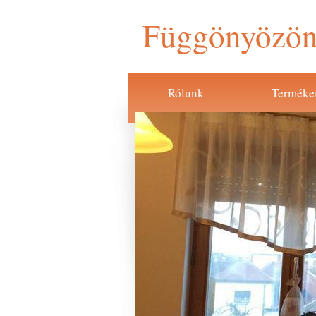
Függönyözön
Rólunk
Terméke