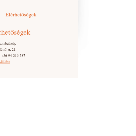
Elérhetőségek
rhetőségek
zombathely,
Ernő. u. 21.
: +36-94-316-387
küldése