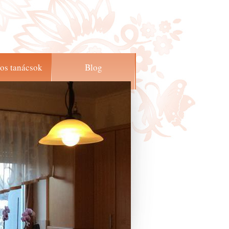
os tanácsok
Blog