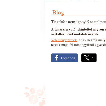
Blog
Tisztítást nem igénylő asztalterí
A tavaszra való tekintettel nagyon s
asztalterítőket mutatok nektek.
Véleményezzétek
, hogy nektek melyi
teszek majd fel mindegyikről egyesév
Facebook
X