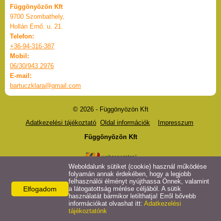
Függönyözön Kft
9700 Szombathely,
Hollán Ernő. u. 21.
Telefon:
+36-94-316-387
Mobil:
06/30/943 2976
E-mail:
bartuczklara@gmail.com
© 2026 - Függönyözön Kft
Adatkezelési tájékoztató
Oldal információk
Impresszum
Függönyözön Kft
Weboldalunk sütiket (cookie) használ működése
folyamán annak érdekében, hogy a legjobb
felhasználói élményt nyújthassa Önnek, valamint
Elfogadom
a látogatottság mérése céljából. A sütik
használatát bármikor letilthatja! Erről bővebb
információkat olvashat itt:
Adatkezelési
tájékoztatónk