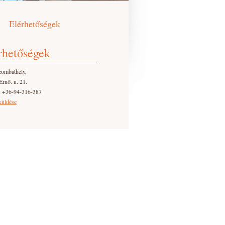
Elérhetőségek
rhetőségek
zombathely,
Ernő. u. 21.
: +36-94-316-387
küldése