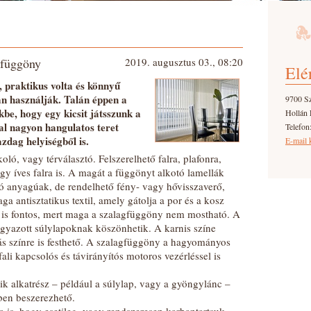
gfüggöny
2019. augusztus 03., 08:20
Elé
, praktikus volta és könnyű
an használják. Talán éppen a
9700 S
nkbe, hogy egy kicsit játsszunk a
Hollán 
sal nagyon hangulatos teret
Telefon
zdag helyiségből is.
E-mail 
koló, vagy térválasztó. Felszerelhető falra, plafonra,
gy íves falra is. A magát a függönyt alkotó lamellák
ró anyagúak, de rendelhető fény- vagy hővisszaverő,
a antisztatikus textil, amely gátolja a por és a kosz
t is fontos, mert maga a szalagfüggöny nem mostható. A
ágyazott súlylapoknak köszönhetik. A karnis színe
ás színre is festhető. A szalagfüggöny a hagyományos
li kapcsolós és távirányítós motoros vezérléssel is
ik alkatrész – például a súlylap, vagy a gyöngylánc –
kben beszerezhető.