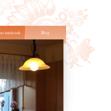
os tanácsok
Blog