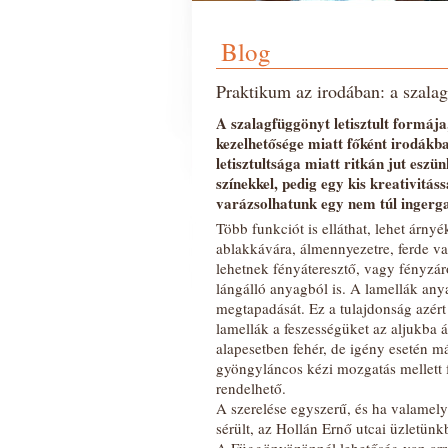
Blog
Praktikum az irodában: a szala
A szalagfüggönyt letisztult formája
kezelhetősége miatt főként irodákb
letisztultsága miatt ritkán jut eszü
színekkel, pedig egy kis kreativitás
varázsolhatunk egy nem túl ingerga
Több funkciót is elláthat, lehet árnyé
ablakkávára, álmennyezetre, ferde va
lehetnek fényáteresztő, vagy fényzá
lángálló anyagból is. A lamellák anyag
megtapadását. Ez a tulajdonság azér
lamellák a feszességüket az aljukba 
alapesetben fehér, de igény esetén m
gyöngyláncos kézi mozgatás mellett fa
rendelhető.
A szerelése egyszerű, és ha valamely
sérült, az Hollán Ernő utcai üzletün