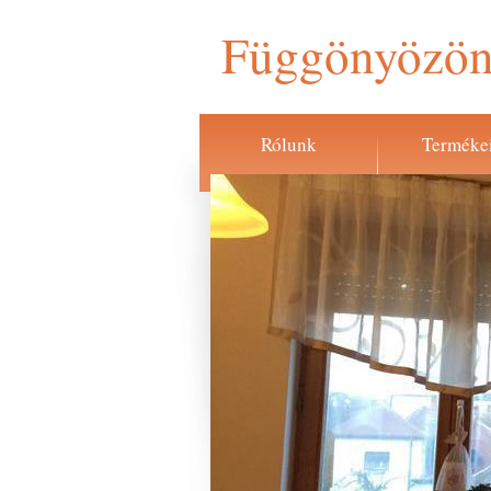
Függönyözön
Rólunk
Terméke