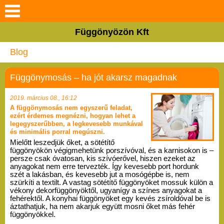
Keresés
Függönyözön Kft
Rólunk
Blog
Termékeink
Függönymosás – ha jót akarsz magadnak
Szolgáltatások
2019. március 08., 16:12
A függönymosás nem egyszerű feladat,
ezért érdemes megnézni, hogyan lehet a
Galéria
legegyszerűbben, a legkevesebb munkával
és minimális porral megúszni.
Mielőtt leszedjük őket, a sötétítő 
Hasznos tanácsok
függönyökön végigmehetünk porszívóval, és a karnisokon is – 
persze csak óvatosan, kis szívóerővel, hiszen ezeket az 
anyagokat nem erre tervezték. Így kevesebb port hordunk 
Blog
szét a lakásban, és kevesebb jut a mosógépbe is, nem 
szürkíti a textilt. A vastag sötétítő függönyöket mossuk külön a 
vékony dekorfüggönyöktől, ugyanígy a színes anyagokat a 
fehérektől. A konyhai függönyöket egy kevés zsíroldóval be is 
Elérhetőségek
áztathatjuk, ha nem akarjuk együtt mosni őket más fehér 
függönyökkel. 