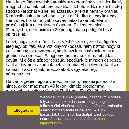
Ha a fehér függönyeink sárgulását szeretnénk visszafordítani, 
megpróbálhatunk néhány praktikát. Tehetünk literenként 5 dkg 
szódabikarbónát vízbe, és áztassuk a textilt néhány órán át. 
Kipróbálhatjuk a konyhasót is, ekkor 10 dkg-ot tegyünk egy 
liter vízbe. Ha komolyabb savas hatást akarunk elérni, 
próbálhatjuk a citromleves áztatást. Ez legyen minél 
töményebb, de maximum 30 percig, utána pedig többször 
öblítsük át. 
Lehet, hogy ezek után – ha kevésbé szennyezett a függöny – 
elég egy öblítés, és a víz kinyomkodása, nem biztos, hogy ki 
kell tennünk az anyagot olyan drasztikus hatásnak, mint a 
gépben való mosás. A függönyt ne mossuk más ruhákkal 
együtt. Mielőtt a gépbe tesszük, szedjünk le minden csipeszt, 
karikát, így nem akadnak bele a dobba. Ha belevarrt karikák 
vannak, használjunk mosózsákot, vagy akár egy 
párnahuzatot. 
Ha van a gépen függönymosó program, használjuk azt, ha 
nincs, akkor maximum 40 fokon, kímélő programmal 
mossunk, centrifugázás nélkül. Színes függönyök esetén 
figyeljünk a színekre, és lehet, hogy színfogót is használnunk 
Weboldalunk sütiket (cookie) használ működése
kell.
folyamán annak érdekében, hogy a legjobb
felhasználói élményt nyújthassa Önnek, valamint
Ha kivettük a gépből, ne csavarjuk ki a függönyöket, legfeljebb 
Elfogadom
a látogatottság mérése céljából. A sütik
összehajtva nyomkodjuk ki valamelyest. A függönynek az a 
használatát bármikor letilthatja! Erről bővebb
legjobb, ha még nedvesen fel tudjuk aggatni a helyére, hogy ott 
információkat olvashat itt:
Adatkezelési
száradjon meg. Így vasalni sem kell, és ezzel magunkat is 
tájékoztatónk
kíméljük. Arra viszont figyeljünk, hogy ne túl vizesen tegyük fel 