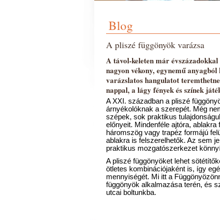
Blog
A pliszé függönyök varázsa
A távol-keleten már évszázadokkal 
nagyon vékony, egynemű anyagból h
varázslatos hangulatot teremthetne
nappal, a lágy fények és színek játé
A XXI. században a pliszé függönyö
árnyékolóknak a szerepét. Még nem 
szépek, sok praktikus tulajdonságuk
előnyeit. Mindenféle ajtóra, ablakra
háromszög vagy trapéz formájú felüle
ablakra is felszerelhetők. Az sem j
praktikus mozgatószerkezet könnyí
A pliszé függönyöket lehet sötétítők
ötletes kombinációjaként is, így eg
mennyiségét. Mi itt a Függönyözönné
függönyök alkalmazása terén, és szí
utcai boltunkba.