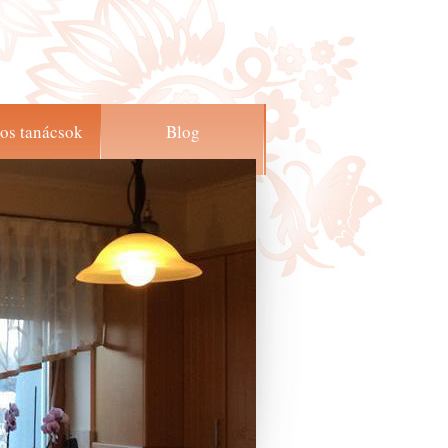
os tanácsok
Blog