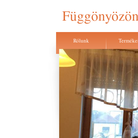
Függönyözön
Rólunk
Terméke