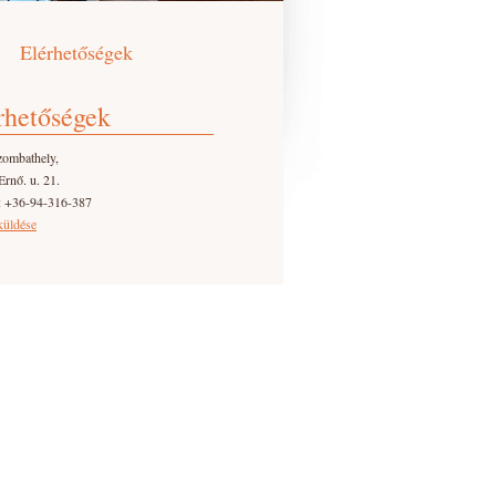
Elérhetőségek
rhetőségek
zombathely,
Ernő. u. 21.
: +36-94-316-387
küldése