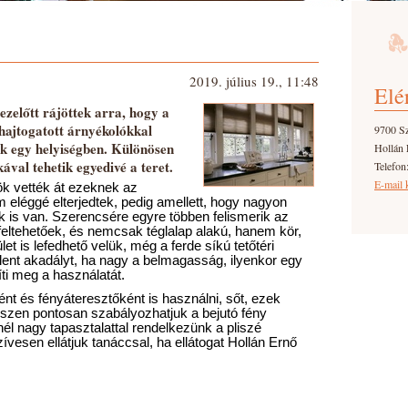
2019. július 19., 11:48
Elé
ezelőtt rájöttek arra, hogy a
ajtogatott árnyékolókkal
9700 S
k egy helyiségben. Különösen
Hollán 
kával tehetik egyedivé a teret.
Telefon
E-mail 
k vették át ezeknek az 
eléggé elterjedtek, pedig amellett, hogy nagyon 
 is van. Szerencsére egyre többen felismerik az 
 feltehetőek, és nemcsak téglalap alakú, hanem kör, 
t is lefedhető velük, még a ferde síkú tetőtéri 
elent akadályt, ha nagy a belmagasság, ilyenkor egy 
ti meg a használatát.
ént és fényáteresztőként is használni, sőt, ezek 
észen pontosan szabályozhatjuk a bejutó fény 
l nagy tapasztalattal rendelkezünk a pliszé 
vesen ellátjuk tanáccsal, ha ellátogat Hollán Ernő 